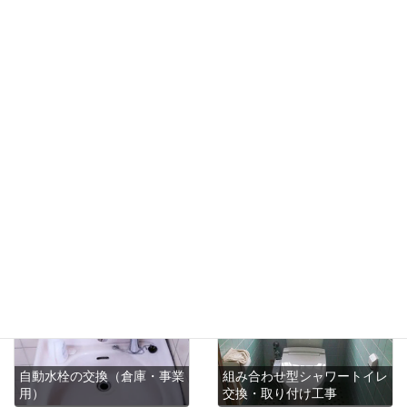
2025年7月1日
春日井市住宅解体工事
次の記事
2025年7月2日
火災保険を使った屋根の補修工事
最近の投稿
自動水栓の交換（倉庫・事業
組み合わせ型シャワートイレ
用）
交換・取り付け工事