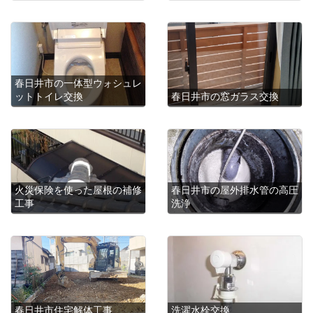
春日井市の一体型ウォシュレ
ットトイレ交換
春日井市の窓ガラス交換
火災保険を使った屋根の補修
春日井市の屋外排水管の高圧
工事
洗浄
春日井市住宅解体工事
洗濯水栓交換