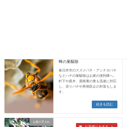
ゴキブリは増える前に早めの対処が大
切。ベイト剤で巣ごと駆除し、侵入経
路も封鎖。見えない場所の再発防止に
も対応します。
続きを読む
害虫・害獣対策
お見積りをする
蜂の巣駆除
春日井市のスズメバチ・アシナガバチ
などハチの巣駆除はお家の便利隊へ。
軒下や庭木、屋根裏の巣も迅速に対応
し、戻りバチや再発防止の対策もしま
す。
続きを読む
お庭の手入れ
お見積りをする